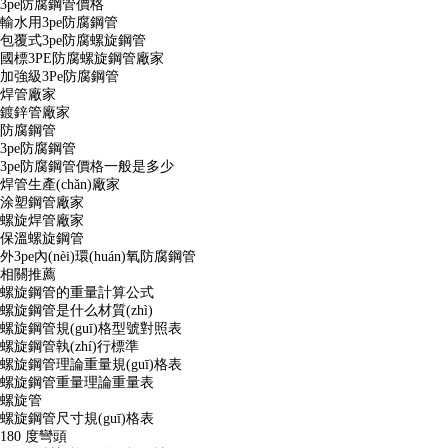
3pe防腐鋼管價格
輸水用3pe防腐鋼管
包覆式3pe防腐螺旋鋼管
國標3PE防腐螺旋鋼管廠家
加強級3Pe防腐鋼管
焊管廠家
鍍鋅管廠家
防腐鋼管
3pe防腐鋼管
3pe防腐鋼管價格一般是多少
焊管生產(chǎn)廠家
涂塑鋼管廠家
螺旋焊管廠家
保溫螺旋鋼管
外3pe內(nèi)環(huán)氧防腐鋼管
相關推薦
螺旋鋼管的重量計算公式
螺旋鋼管是什么材質(zhì)
螺旋鋼管規(guī)格型號對照表
螺旋鋼管執(zhí)行標準
螺旋鋼管理論重量規(guī)格表
螺旋鋼管重量理論重量表
螺旋管
螺旋鋼管尺寸規(guī)格表
180 度彎頭