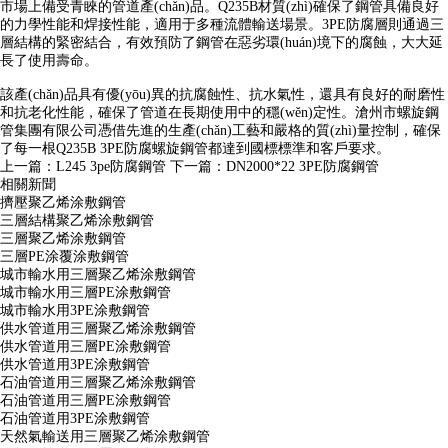
市場上備受青睞的管道產(chǎn)品。Q235B材質(zhì)確保了鋼管具備良好
的力學性能和焊接性能，適用于多種流體輸送場景。3PE防腐層則通過三
層結構的緊密結合，有效預防了鋼管在惡劣環(huán)境下的腐蝕，大大延
長了使用壽命。
該產(chǎn)品具有優(yōu)異的抗腐蝕性、抗水氣性，還具有良好的耐磨性
和抗老化性能，確保了管道在長期使用中的穩(wěn)定性。滄州市螺旋鋼
管集團有限公司憑借先進的生產(chǎn)工藝和嚴格的質(zhì)量控制，確保
了每一根Q235B 3PE防腐螺旋鋼管都達到國標標準和客戶要求。
上一篇：
L245 3pe防腐鋼管
下一篇：
DN2000*22 3PE防腐鋼管
相關新聞
擠壓聚乙烯涂敷鋼管
三層結構聚乙烯涂敷鋼管
三層聚乙烯涂敷鋼管
三層PE涂覆涂敷鋼管
城市輸水用三層聚乙烯涂敷鋼管
城市輸水用三層PE涂敷鋼管
城市輸水用3PE涂敷鋼管
供水管道用三層聚乙烯涂敷鋼管
供水管道用三層PE涂敷鋼管
供水管道用3PE涂敷鋼管
石油管道用三層聚乙烯涂敷鋼管
石油管道用三層PE涂敷鋼管
石油管道用3PE涂敷鋼管
天然氣輸送用三層聚乙烯涂敷鋼管