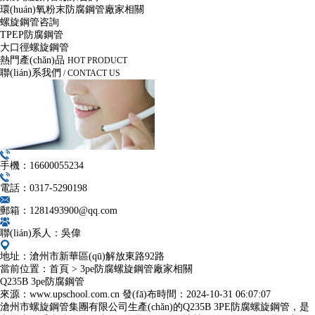
環(huán)氧粉末防腐鋼管廠家相關
螺旋鋼管咨詢
TPEP防腐鋼管
大口徑螺旋鋼管
熱門產(chǎn)品
HOT PRODUCT
聯(lián)系我們
/ CONTACT US
手機：16600055234
電話：0317-5290198
郵箱：1281493900@qq.com
聯(lián)系人：吳偉
地址：滄州市新華區(qū)解放東路92路
當前位置：
首頁
>
3pe防腐螺旋鋼管廠家相關
Q235B 3pe防腐鋼管
來源：www.upschool.com.cn
發(fā)布時間：
2024-10-31 06:07:07
滄州市螺旋鋼管集團有限公司生產(chǎn)的Q235B 3PE防腐螺旋鋼管，是