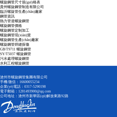
螺旋鋼管尺寸規(guī)格表
貴州螺旋鋼管制造有限公司
臨沂螺旋管生產(chǎn)廠家
鋼管資訊
熱力管道螺旋鋼管
螺旋鋼管價格
螺旋鋼管定制加工
螺旋鋼管現(xiàn)貨
螺旋鋼管生產(chǎn)廠家
螺旋鋼管焊縫探傷
GB/T9711 螺旋鋼管
SY/T5037 螺旋鋼管
污水處理螺旋鋼管
水利工程螺旋鋼管
滄州市螺旋鋼管集團有限公司
手機/微信：16600055234
企業(yè)電話：0317-5290198
電子郵箱：1281493900@qq.com
公司地址：滄州市新華區(qū)解放東路92路