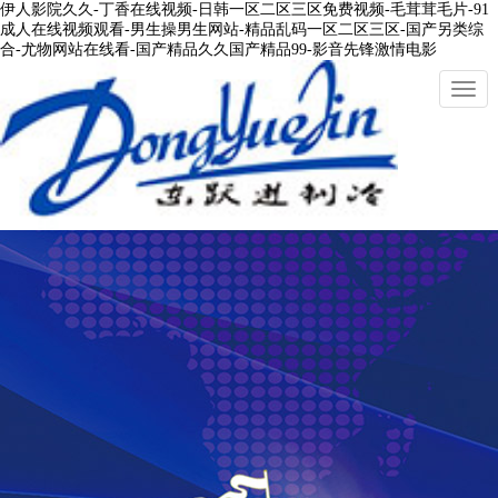
伊人影院久久-丁香在线视频-日韩一区二区三区免费视频-毛茸茸毛片-91
成人在线视频观看-男生操男生网站-精品乱码一区二区三区-国产另类综
合-尤物网站在线看-国产精品久久国产精品99-影音先锋激情电影
切
換
導
航