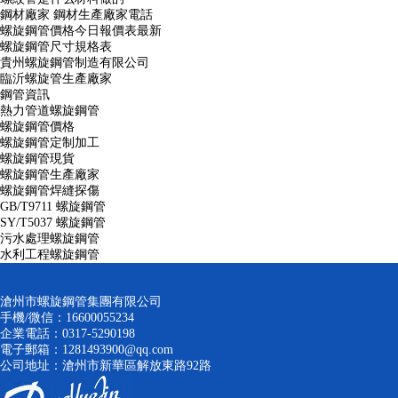
鋼材廠家 鋼材生產廠家電話
螺旋鋼管價格今日報價表最新
螺旋鋼管尺寸規格表
貴州螺旋鋼管制造有限公司
臨沂螺旋管生產廠家
鋼管資訊
熱力管道螺旋鋼管
螺旋鋼管價格
螺旋鋼管定制加工
螺旋鋼管現貨
螺旋鋼管生產廠家
螺旋鋼管焊縫探傷
GB/T9711 螺旋鋼管
SY/T5037 螺旋鋼管
污水處理螺旋鋼管
水利工程螺旋鋼管
滄州市螺旋鋼管集團有限公司
手機/微信：16600055234
企業電話：0317-5290198
電子郵箱：1281493900@qq.com
公司地址：滄州市新華區解放東路92路