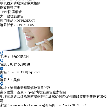
環氧粉末防腐鋼管廠家相關
螺旋鋼管咨詢
TPEP防腐鋼管
大口徑螺旋鋼管
熱門產品
HOT PRODUCT
聯系我們
/ CONTACT US
手機：16600055234
電話：0317-5290198
郵箱：1281493900@qq.com
聯系人：吳偉
地址：滄州市新華區解放東路92路
當前位置：
首頁
>
3pe防腐螺旋鋼管廠家相關
地埋三層聚乙烯涂覆防腐鋼管/五洲螺旋鋼管/滄州市螺旋鋼管集團有限公
司
來源：www.upschool.com.cn
發布時間：
2025-08-20 09:15:21