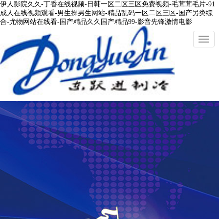
伊人影院久久-丁香在线视频-日韩一区二区三区免费视频-毛茸茸毛片-91
成人在线视频观看-男生操男生网站-精品乱码一区二区三区-国产另类综
合-尤物网站在线看-国产精品久久国产精品99-影音先锋激情电影
切
換
導
航