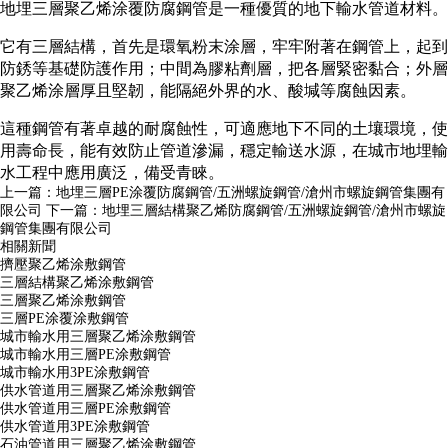
地埋三層聚乙烯涂覆防腐鋼管是一種優質的地下輸水管道材料。
它有三層結構，首先是環氧粉末涂層，牢牢附著在鋼管上，起到
防銹等基礎防護作用；中間為膠粘劑層，把各層緊密黏合；外層
聚乙烯涂層厚且堅韌，能隔絕外界的水、酸堿等腐蝕因素。
這種鋼管有著卓越的耐腐蝕性，可適應地下不同的土壤環境，使
用壽命長，能有效防止管道滲漏，穩定輸送水源，在城市地埋輸
水工程中應用廣泛，備受青睞。
上一篇：
地埋三層PE涂覆防腐鋼管/五洲螺旋鋼管/滄州市螺旋鋼管集團有
限公司
下一篇：
地埋三層結構聚乙烯防腐鋼管/五洲螺旋鋼管/滄州市螺旋
鋼管集團有限公司
相關新聞
擠壓聚乙烯涂敷鋼管
三層結構聚乙烯涂敷鋼管
三層聚乙烯涂敷鋼管
三層PE涂覆涂敷鋼管
城市輸水用三層聚乙烯涂敷鋼管
城市輸水用三層PE涂敷鋼管
城市輸水用3PE涂敷鋼管
供水管道用三層聚乙烯涂敷鋼管
供水管道用三層PE涂敷鋼管
供水管道用3PE涂敷鋼管
石油管道用三層聚乙烯涂敷鋼管