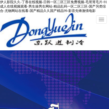
伊人影院久久-丁香在线视频-日韩一区二区三区免费视频-毛茸茸毛片-91
成人在线视频观看-男生操男生网站-精品乱码一区二区三区-国产另类综
合-尤物网站在线看-国产精品久久国产精品99-影音先锋激情电影
切
換
導
航