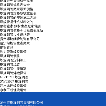
螺旋管今日價格一覽表
螺旋鋼管規格表大全
螺旋鋼管廠家最新價格
螺旋鋼管規格型號重量表
螺旋鋼管的安裝施工方法
螺紋管是什么材料做的
鋼材廠家 鋼材生產廠家電話
螺旋鋼管價格今日報價表最新
螺旋鋼管尺寸規格表
貴州螺旋鋼管制造有限公司
臨沂螺旋管生產廠家
鋼管資訊
熱力管道螺旋鋼管
螺旋鋼管價格
螺旋鋼管定制加工
螺旋鋼管現貨
螺旋鋼管生產廠家
螺旋鋼管焊縫探傷
GB/T9711 螺旋鋼管
SY/T5037 螺旋鋼管
污水處理螺旋鋼管
水利工程螺旋鋼管
滄州市螺旋鋼管集團有限公司