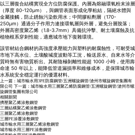
以三層復合結構實現全方位防腐保護。內層為熔融環氧粉末涂層
（厚度 80-120μm），與鋼管表面形成化學粘結，隔絕水體與
金屬接觸，防止銹蝕污染飲用水；中間膠粘劑層（170-
250μm）通過分子作用力連接環氧層與外層，避免分層脫落；
外層高密度聚乙烯（1.8-3.7mm）具備抗沖擊、耐土壤腐蝕及抗
植物根系穿刺性能，適應城市地下復雜環境。
該管材結合鋼材的高強度承壓能力與塑料的耐腐蝕性，可耐受城
市地下高水位、土壤酸堿度波動等工況，輸送原水、自來水等介
質時無有害物質析出。其耐陰極剝離性能超 1000 小時，使用壽
命達 50 年以上，能降低管道漏損率和維修成本，是保障城市輸
水系統安全穩定運行的優選材料。
上一篇：
城市輸水用3PE防腐鋼管/五洲螺旋鋼管/滄州市螺旋鋼管集團有
限公司
下一篇：
城市輸水用三層聚乙烯防腐鋼管/五洲螺旋鋼管/滄州市螺
旋鋼管集團有限公司
相關新聞
擠壓聚乙烯涂敷鋼管
三層結構聚乙烯涂敷鋼管
三層聚乙烯涂敷鋼管
三層PE涂覆涂敷鋼管
城市輸水用三層聚乙烯涂敷鋼管
城市輸水用三層PE涂敷鋼管