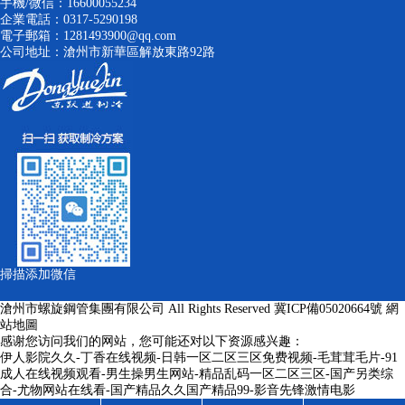
手機/微信：16600055234
企業電話：0317-5290198
電子郵箱：1281493900@qq.com
公司地址：滄州市新華區解放東路92路
掃描添加微信
滄州市螺旋鋼管集團有限公司 All Rights Reserved
冀ICP備05020664號
網
站地圖
感谢您访问我们的网站，您可能还对以下资源感兴趣：
伊人影院久久-丁香在线视频-日韩一区二区三区免费视频-毛茸茸毛片-91
成人在线视频观看-男生操男生网站-精品乱码一区二区三区-国产另类综
合-尤物网站在线看-国产精品久久国产精品99-影音先锋激情电影