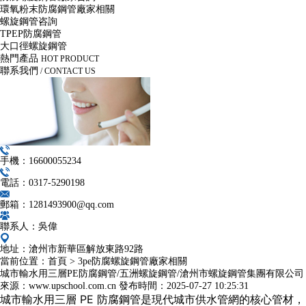
環氧粉末防腐鋼管廠家相關
螺旋鋼管咨詢
TPEP防腐鋼管
大口徑螺旋鋼管
熱門產品
HOT PRODUCT
聯系我們
/ CONTACT US
手機：16600055234
電話：0317-5290198
郵箱：1281493900@qq.com
聯系人：吳偉
地址：滄州市新華區解放東路92路
當前位置：
首頁
>
3pe防腐螺旋鋼管廠家相關
城市輸水用三層PE防腐鋼管/五洲螺旋鋼管/滄州市螺旋鋼管集團有限公司
來源：www.upschool.com.cn
發布時間：
2025-07-27 10:25:31
城市輸水用三層 PE 防腐鋼管是現代城市供水管網的核心管材，