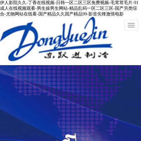
伊人影院久久-丁香在线视频-日韩一区二区三区免费视频-毛茸茸毛片-91
成人在线视频观看-男生操男生网站-精品乱码一区二区三区-国产另类综
合-尤物网站在线看-国产精品久久国产精品99-影音先锋激情电影
切
換
導
航