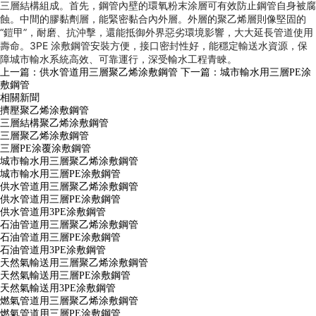
三層結構組成。首先，鋼管內壁的環氧粉末涂層可有效防止鋼管自身被腐
蝕。中間的膠黏劑層，能緊密黏合內外層。外層的聚乙烯層則像堅固的
“鎧甲”，耐磨、抗沖擊，還能抵御外界惡劣環境影響，大大延長管道使用
壽命。3PE 涂敷鋼管安裝方便，接口密封性好，能穩定輸送水資源，保
障城市輸水系統高效、可靠運行，深受輸水工程青睞。
上一篇：
供水管道用三層聚乙烯涂敷鋼管
下一篇：
城市輸水用三層PE涂
敷鋼管
相關新聞
擠壓聚乙烯涂敷鋼管
三層結構聚乙烯涂敷鋼管
三層聚乙烯涂敷鋼管
三層PE涂覆涂敷鋼管
城市輸水用三層聚乙烯涂敷鋼管
城市輸水用三層PE涂敷鋼管
供水管道用三層聚乙烯涂敷鋼管
供水管道用三層PE涂敷鋼管
供水管道用3PE涂敷鋼管
石油管道用三層聚乙烯涂敷鋼管
石油管道用三層PE涂敷鋼管
石油管道用3PE涂敷鋼管
天然氣輸送用三層聚乙烯涂敷鋼管
天然氣輸送用三層PE涂敷鋼管
天然氣輸送用3PE涂敷鋼管
燃氣管道用三層聚乙烯涂敷鋼管
燃氣管道用三層PE涂敷鋼管