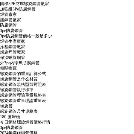
國標3PE防腐螺旋鋼管廠家
加強級3Pe防腐鋼管
焊管廠家
鍍鋅管廠家
防腐鋼管
3pe防腐鋼管
3pe防腐鋼管價格一般是多少
焊管生產廠家
涂塑鋼管廠家
螺旋焊管廠家
保溫螺旋鋼管
外3pe內環氧防腐鋼管
相關推薦
螺旋鋼管的重量計算公式
螺旋鋼管是什么材質
螺旋鋼管規格型號對照表
螺旋鋼管執行標準
螺旋鋼管理論重量規格表
螺旋鋼管重量理論重量表
螺旋管
螺旋鋼管尺寸規格表
180 度彎頭
今日鋼材螺旋鋼管價格行情
3pe防腐鋼管
2024年螺旋鋼管價格