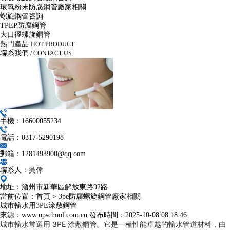
環氧粉末防腐鋼管廠家相關
螺旋鋼管咨詢
TPEP防腐鋼管
大口徑螺旋鋼管
熱門產品
HOT PRODUCT
聯系我們
/ CONTACT US
手機：16600055234
電話：0317-5290198
郵箱：1281493900@qq.com
聯系人：吳偉
地址：滄州市新華區解放東路92路
當前位置：
首頁
>
3pe防腐螺旋鋼管廠家相關
城市輸水用3PE涂敷鋼管
來源：www.upschool.com.cn
發布時間：
2025-10-08 08:18:46
城市輸水常選用 3PE 涂敷鋼管。它是一種性能卓越的輸水管道材料，由