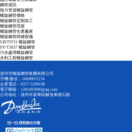
鋼管資訊
熱力管道螺旋鋼管
螺旋鋼管價格
螺旋鋼管定制加工
螺旋鋼管現貨
螺旋鋼管生產廠家
螺旋鋼管焊縫探傷
GB/T9711 螺旋鋼管
SY/T5037 螺旋鋼管
污水處理螺旋鋼管
水利工程螺旋鋼管
滄州市螺旋鋼管集團有限公司
手機/微信：16600055234
企業電話：0317-5290198
電子郵箱：1281493900@qq.com
公司地址：滄州市新華區解放東路92路