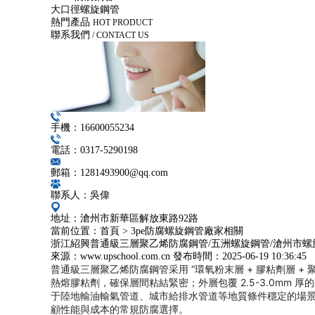
大口徑螺旋鋼管
熱門產品
HOT PRODUCT
聯系我們
/ CONTACT US
手機：16600055234
電話：0317-5290198
郵箱：1281493900@qq.com
聯系人：吳偉
地址：滄州市新華區解放東路92路
當前位置：
首頁
>
3pe防腐螺旋鋼管廠家相關
浙江紹興普通級三層聚乙烯防腐鋼管/五洲螺旋鋼管/滄州市
來源：www.upschool.com.cn
發布時間：
2025-06-19 10:36:45
普通級三層聚乙烯防腐鋼管采用 “環氧粉末層 + 膠粘劑層 + 
熱熔膠粘劑，確保層間粘結緊密；外層包覆 2.5-3.0m
于陸地輸油輸氣管道、城市給排水管道等地質條件穩定的場景。其工
顧性能與成本的常規防腐選擇。