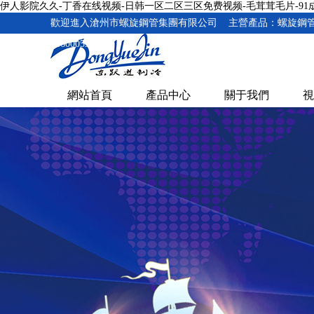
伊人影院久久-丁香在线视频-日韩一区二区三区免费视频-毛茸茸毛片-9
歡迎進入滄州市螺旋鋼管集團有限公司 主營產品：螺旋鋼管
16600055234
網站首頁
產品中心
關于我們
視