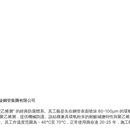
螺旋鋼管集團有限公司
聚乙烯層” 的經典防腐體系。其工藝是先在鋼管表面噴涂 80-100μm 的環
m 厚的聚乙烯層，提供機械防護。該結構兼具環氧粉末的耐酸堿鹽特性與聚
作溫度范圍為 - 40℃至 70℃，正常使用壽命達 20-25 年，施工