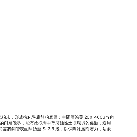
氧粉末，形成抗化學腐蝕的底層；中間層涂覆 200-400μm 的
乙烯的耐磨優勢，能有效抵御中等腐蝕性土壤環境的侵蝕，適用
時需將鋼管表面除銹至 Sa2.5 級，以保障涂層附著力，是兼