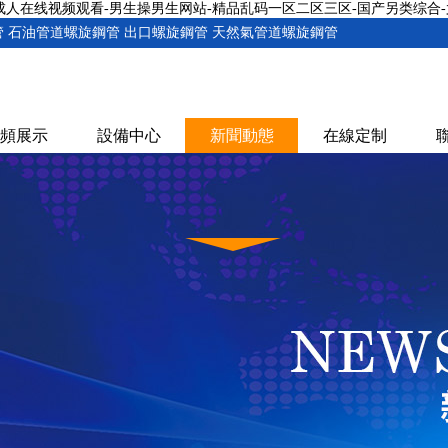
1成人在线视频观看-男生操男生网站-精品乱码一区二区三区-国产另类综合
 石油管道螺旋鋼管 出口螺旋鋼管 天然氣管道螺旋鋼管
頻展示
設備中心
新聞動態
在線定制