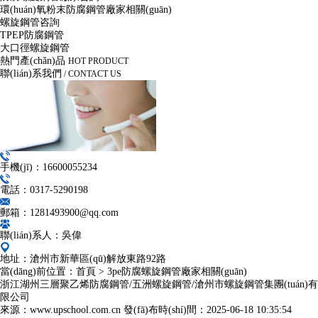
環(huán)氧粉末防腐鋼管廠家相關(guān)
螺旋鋼管咨詢
TPEP防腐鋼管
大口徑螺旋鋼管
熱門產(chǎn)品
HOT PRODUCT
聯(lián)系我們
/ CONTACT US
手機(jī)：16600055234
電話：0317-5290198
郵箱：1281493900@qq.com
聯(lián)系人：吳偉
地址：滄州市新華區(qū)解放東路92路
當(dāng)前位置：
首頁
>
3pe防腐螺旋鋼管廠家相關(guān)
浙江湖州三層聚乙烯防腐鋼管/五洲螺旋鋼管/滄州市螺旋鋼管集團(tuán)有
限公司
來源：www.upschool.com.cn
發(fā)布時(shí)間：
2025-06-18 10:35:54