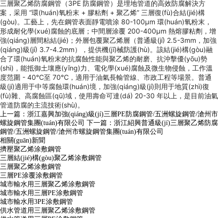
三層聚乙烯防腐鋼管（3PE 防腐鋼管）是埋地管道的高效防腐解決方
案，采用 “環(huán)氧粉末 + 膠粘劑 + 聚乙烯” 三層復(fù)合結(jié)構
(gòu)。工藝上，先在鋼管表面靜電噴涂 80-100μm 環(huán)氧粉末，
形成耐化學(xué)腐蝕的底層；中間層涂覆 200-400μm 熱熔膠粘劑，增
強(qiáng)層間粘結(jié)；外層包覆聚乙烯層（普通級(jí) 2.5-3mm，加強
(qiáng)級(jí) 3.7-4.2mm），提供機(jī)械防護(hù)。該結(jié)構(gòu)融
合了環(huán)氧粉末的抗腐蝕性能與聚乙烯的耐磨、抗沖擊優(yōu)勢
(shì)，能抵御土壤應(yīng)力、電化學(xué)腐蝕及微生物侵蝕，工作溫
度范圍 - 40℃至 70℃，適用于油氣長輸管線、市政工程等場景。普通
級(jí)適用于中等腐蝕環(huán)境，加強(qiáng)級(jí)則用于地質(zhì)復
(fù)雜、高腐蝕區(qū)域，使用壽命可達(dá) 20-30 年以上，是目前油氣
管道防腐的主流技術(shù)。
上一篇：
浙江嘉興加強(qiáng)級(jí)三層PE防腐鋼管/五洲螺旋鋼管/滄州市
螺旋鋼管集團(tuán)有限公司
下一篇：
浙江紹興普通級(jí)三層聚乙烯防腐
鋼管/五洲螺旋鋼管/滄州市螺旋鋼管集團(tuán)有限公司
相關(guān)新聞
擠壓聚乙烯涂敷鋼管
三層結(jié)構(gòu)聚乙烯涂敷鋼管
三層聚乙烯涂敷鋼管
三層PE涂覆涂敷鋼管
城市輸水用三層聚乙烯涂敷鋼管
城市輸水用三層PE涂敷鋼管
城市輸水用3PE涂敷鋼管
供水管道用三層聚乙烯涂敷鋼管