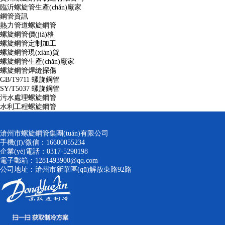
臨沂螺旋管生產(chǎn)廠家
鋼管資訊
熱力管道螺旋鋼管
螺旋鋼管價(jià)格
螺旋鋼管定制加工
螺旋鋼管現(xiàn)貨
螺旋鋼管生產(chǎn)廠家
螺旋鋼管焊縫探傷
GB/T9711 螺旋鋼管
SY/T5037 螺旋鋼管
污水處理螺旋鋼管
水利工程螺旋鋼管
滄州市螺旋鋼管集團(tuán)有限公司
手機(jī)/微信：16600055234
企業(yè)電話：0317-5290198
電子郵箱：1281493900@qq.com
公司地址：滄州市新華區(qū)解放東路92路