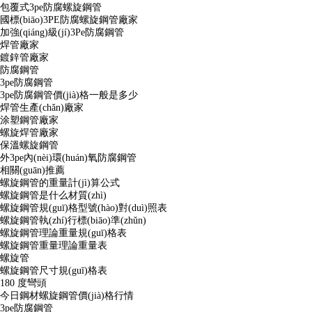
包覆式3pe防腐螺旋鋼管
國標(biāo)3PE防腐螺旋鋼管廠家
加強(qiáng)級(jí)3Pe防腐鋼管
焊管廠家
鍍鋅管廠家
防腐鋼管
3pe防腐鋼管
3pe防腐鋼管價(jià)格一般是多少
焊管生產(chǎn)廠家
涂塑鋼管廠家
螺旋焊管廠家
保溫螺旋鋼管
外3pe內(nèi)環(huán)氧防腐鋼管
相關(guān)推薦
螺旋鋼管的重量計(jì)算公式
螺旋鋼管是什么材質(zhì)
螺旋鋼管規(guī)格型號(hào)對(duì)照表
螺旋鋼管執(zhí)行標(biāo)準(zhǔn)
螺旋鋼管理論重量規(guī)格表
螺旋鋼管重量理論重量表
螺旋管
螺旋鋼管尺寸規(guī)格表
180 度彎頭
今日鋼材螺旋鋼管價(jià)格行情
3pe防腐鋼管