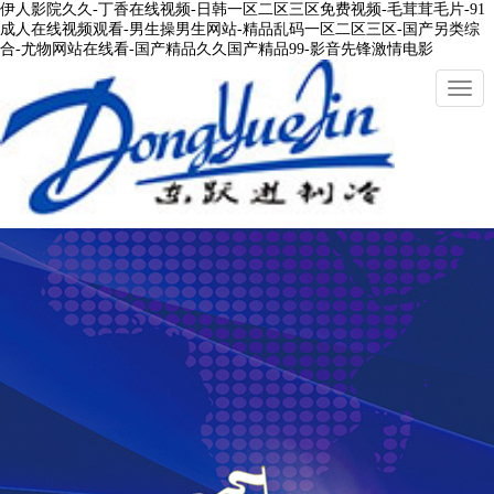
伊人影院久久-丁香在线视频-日韩一区二区三区免费视频-毛茸茸毛片-91
成人在线视频观看-男生操男生网站-精品乱码一区二区三区-国产另类综
合-尤物网站在线看-国产精品久久国产精品99-影音先锋激情电影
切
換
導
(dǎo)
航