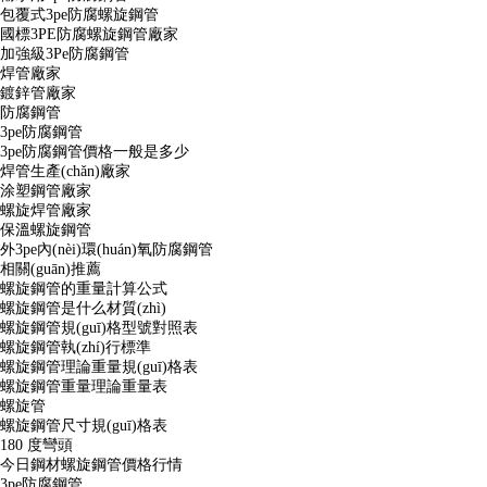
包覆式3pe防腐螺旋鋼管
國標3PE防腐螺旋鋼管廠家
加強級3Pe防腐鋼管
焊管廠家
鍍鋅管廠家
防腐鋼管
3pe防腐鋼管
3pe防腐鋼管價格一般是多少
焊管生產(chǎn)廠家
涂塑鋼管廠家
螺旋焊管廠家
保溫螺旋鋼管
外3pe內(nèi)環(huán)氧防腐鋼管
相關(guān)推薦
螺旋鋼管的重量計算公式
螺旋鋼管是什么材質(zhì)
螺旋鋼管規(guī)格型號對照表
螺旋鋼管執(zhí)行標準
螺旋鋼管理論重量規(guī)格表
螺旋鋼管重量理論重量表
螺旋管
螺旋鋼管尺寸規(guī)格表
180 度彎頭
今日鋼材螺旋鋼管價格行情
3pe防腐鋼管