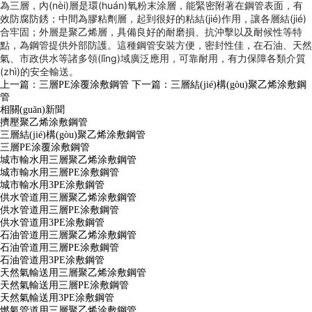
為三層，內(nèi)層是環(huán)氧粉末涂層，能緊密附著在鋼管表面，有
效防腐防銹；中間為膠粘劑層，起到很好的粘結(jié)作用，讓各層結(jié)
合牢固；外層是聚乙烯層，具備良好的耐磨損、抗沖擊以及耐候性等特
點，為鋼管提供外部防護。這種鋼管安裝方便，密封性佳，在石油、天然
氣、市政供水等諸多領(lǐng)域廣泛應用，可靠耐用，有力保障各類介質
(zhì)的安全輸送。
上一篇：
三層PE涂覆涂敷鋼管
下一篇：
三層結(jié)構(gòu)聚乙烯涂敷鋼
管
相關(guān)新聞
擠壓聚乙烯涂敷鋼管
三層結(jié)構(gòu)聚乙烯涂敷鋼管
三層PE涂覆涂敷鋼管
城市輸水用三層聚乙烯涂敷鋼管
城市輸水用三層PE涂敷鋼管
城市輸水用3PE涂敷鋼管
供水管道用三層聚乙烯涂敷鋼管
供水管道用三層PE涂敷鋼管
供水管道用3PE涂敷鋼管
石油管道用三層聚乙烯涂敷鋼管
石油管道用三層PE涂敷鋼管
石油管道用3PE涂敷鋼管
天然氣輸送用三層聚乙烯涂敷鋼管
天然氣輸送用三層PE涂敷鋼管
天然氣輸送用3PE涂敷鋼管
燃氣管道用三層聚乙烯涂敷鋼管