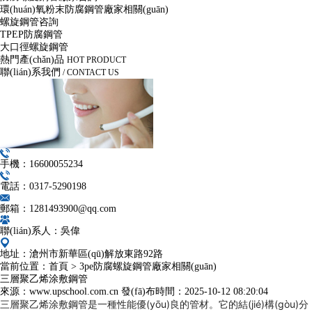
環(huán)氧粉末防腐鋼管廠家相關(guān)
螺旋鋼管咨詢
TPEP防腐鋼管
大口徑螺旋鋼管
熱門產(chǎn)品
HOT PRODUCT
聯(lián)系我們
/ CONTACT US
手機：16600055234
電話：0317-5290198
郵箱：1281493900@qq.com
聯(lián)系人：吳偉
地址：滄州市新華區(qū)解放東路92路
當前位置：
首頁
>
3pe防腐螺旋鋼管廠家相關(guān)
三層聚乙烯涂敷鋼管
來源：www.upschool.com.cn
發(fā)布時間：
2025-10-12 08:20:04
三層聚乙烯涂敷鋼管是一種性能優(yōu)良的管材。它的結(jié)構(gòu)分