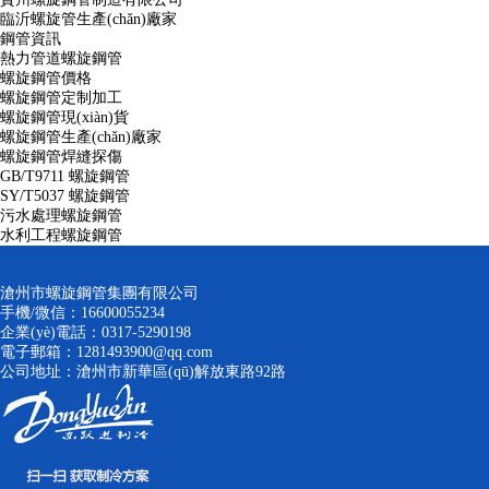
臨沂螺旋管生產(chǎn)廠家
鋼管資訊
熱力管道螺旋鋼管
螺旋鋼管價格
螺旋鋼管定制加工
螺旋鋼管現(xiàn)貨
螺旋鋼管生產(chǎn)廠家
螺旋鋼管焊縫探傷
GB/T9711 螺旋鋼管
SY/T5037 螺旋鋼管
污水處理螺旋鋼管
水利工程螺旋鋼管
滄州市螺旋鋼管集團有限公司
手機/微信：16600055234
企業(yè)電話：0317-5290198
電子郵箱：1281493900@qq.com
公司地址：滄州市新華區(qū)解放東路92路