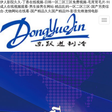
伊人影院久久-丁香在线视频-日韩一区二区三区免费视频-毛茸茸毛片-91
成人在线视频观看-男生操男生网站-精品乱码一区二区三区-国产另类综
合-尤物网站在线看-国产精品久久国产精品99-影音先锋激情电影
切
換
導
航