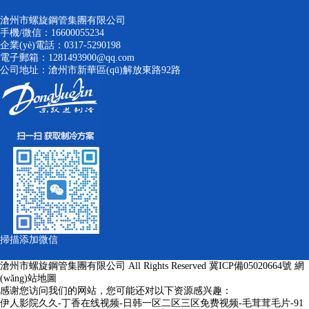
滄州市螺旋鋼管集團有限公司
手機/微信：16600055234
企業(yè)電話：0317-5290198
電子郵箱：1281493900@qq.com
公司地址：滄州市新華區(qū)解放東路92路
掃描添加微信
滄州市螺旋鋼管集團有限公司 All Rights Reserved
冀ICP備05020664號
網
(wǎng)站地圖
感谢您访问我们的网站，您可能还对以下资源感兴趣：
伊人影院久久-丁香在线视频-日韩一区二区三区免费视频-毛茸茸毛片-91