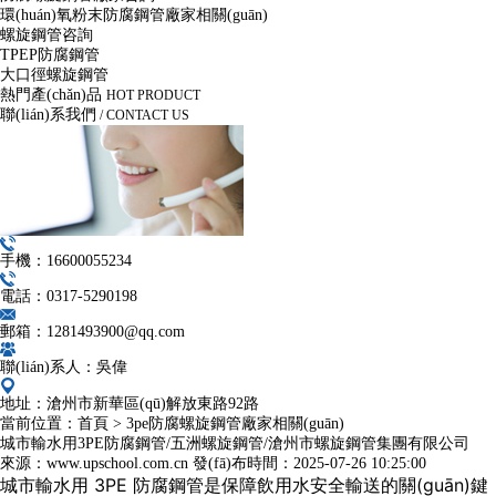
環(huán)氧粉末防腐鋼管廠家相關(guān)
螺旋鋼管咨詢
TPEP防腐鋼管
大口徑螺旋鋼管
熱門產(chǎn)品
HOT PRODUCT
聯(lián)系我們
/ CONTACT US
手機：16600055234
電話：0317-5290198
郵箱：1281493900@qq.com
聯(lián)系人：吳偉
地址：滄州市新華區(qū)解放東路92路
當前位置：
首頁
>
3pe防腐螺旋鋼管廠家相關(guān)
城市輸水用3PE防腐鋼管/五洲螺旋鋼管/滄州市螺旋鋼管集團有限公司
來源：www.upschool.com.cn
發(fā)布時間：
2025-07-26 10:25:00
城市輸水用 3PE 防腐鋼管是保障飲用水安全輸送的關(guān)鍵