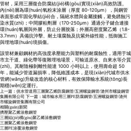
管材，采用三層復合防腐結(jié)構(gòu)實現(xiàn)高效防護。
內(nèi)層為環(huán)氧粉末涂層（厚度 80-120μm），與鋼管
表面形成牢固化學結(jié)合，隔絕水體與金屬接觸，避免銹蝕污
染水質(zhì)；中間膠粘劑層（170-250μm）通過分子鍵合連接
環(huán)氧層與外層，防止分層脫落；外層高密度聚乙烯（1.8-
3.7mm）具備抗沖擊、耐土壤腐蝕及抗紫外線性能，抵御施工
與埋地環(huán)境損傷。
該管材兼顧鋼材的高強度承壓能力與塑料的耐腐蝕性，適用于城
市主干道、綠化帶等復雜埋地場景，可輸送原水、自來水等介質
(zhì)。其耐陰極剝離性能達 1000 小時以上，使用壽命超 50
年，能減少管道漏損率，降低維護成本，是現(xiàn)代城市供水
管網(wǎng)升級改造的核心材料，有效保障輸水系統(tǒng)長
期穩(wěn)定運行。
上一篇：
供水管道用三層聚乙烯防腐鋼管/五洲螺旋鋼管/滄州市螺旋鋼管
集團有限公司
下一篇：
城市輸水用三層PE防腐鋼管/五洲螺旋鋼管/滄州
市螺旋鋼管集團有限公司
相關(guān)新聞
擠壓聚乙烯涂敷鋼管
三層結(jié)構(gòu)聚乙烯涂敷鋼管
三層聚乙烯涂敷鋼管
三層PE涂覆涂敷鋼管