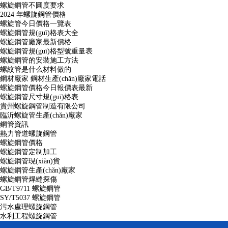
螺旋鋼管不圓度要求
2024 年螺旋鋼管價格
螺旋管今日價格一覽表
螺旋鋼管規(guī)格表大全
螺旋鋼管廠家最新價格
螺旋鋼管規(guī)格型號重量表
螺旋鋼管的安裝施工方法
螺紋管是什么材料做的
鋼材廠家 鋼材生產(chǎn)廠家電話
螺旋鋼管價格今日報價表最新
螺旋鋼管尺寸規(guī)格表
貴州螺旋鋼管制造有限公司
臨沂螺旋管生產(chǎn)廠家
鋼管資訊
熱力管道螺旋鋼管
螺旋鋼管價格
螺旋鋼管定制加工
螺旋鋼管現(xiàn)貨
螺旋鋼管生產(chǎn)廠家
螺旋鋼管焊縫探傷
GB/T9711 螺旋鋼管
SY/T5037 螺旋鋼管
污水處理螺旋鋼管
水利工程螺旋鋼管