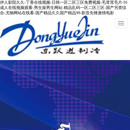
伊人影院久久-丁香在线视频-日韩一区二区三区免费视频-毛茸茸毛片-91
成人在线视频观看-男生操男生网站-精品乱码一区二区三区-国产另类综
合-尤物网站在线看-国产精品久久国产精品99-影音先锋激情电影
切
換
導
航