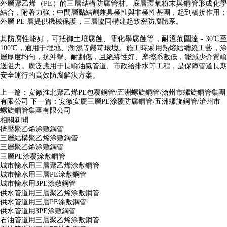
外層聚乙烯（PE）的三層結構防腐管材。底層環氧粉末與鋼管形成化學
結合，附著力強；中間層黏結劑兼具極性與非極性基團，起到橋接作用；
外層 PE 層提供機械保護，三層協同構建起致密防腐體系。
其防腐性能好，可抵御土壤腐蝕、電化學腐蝕等，耐溫范圍達 - 30℃至
100℃，適用于埋地、潮濕等嚴苛環境。施工時采用熱熔結纏繞工藝，涂
層厚度均勻，抗沖擊、耐劃傷，且絕緣性好、摩擦系數低，能減少介質輸
送阻力。廣泛應用于長輸油氣管道、市政給排水等工程，是保障管道長期
安全運行的高效防腐解決方案。
上一篇：
安徽淮北聚乙烯PE包覆鋼管/五洲螺旋鋼管/滄州市螺旋鋼管集團
有限公司
下一篇：
安徽安慶三層PE涂覆防腐鋼管/五洲螺旋鋼管/滄州市
螺旋鋼管集團有限公司
相關新聞
擠壓聚乙烯涂敷鋼管
三層結構聚乙烯涂敷鋼管
三層聚乙烯涂敷鋼管
三層PE涂覆涂敷鋼管
城市輸水用三層聚乙烯涂敷鋼管
城市輸水用三層PE涂敷鋼管
城市輸水用3PE涂敷鋼管
供水管道用三層聚乙烯涂敷鋼管
供水管道用三層PE涂敷鋼管
供水管道用3PE涂敷鋼管
石油管道用三層聚乙烯涂敷鋼管