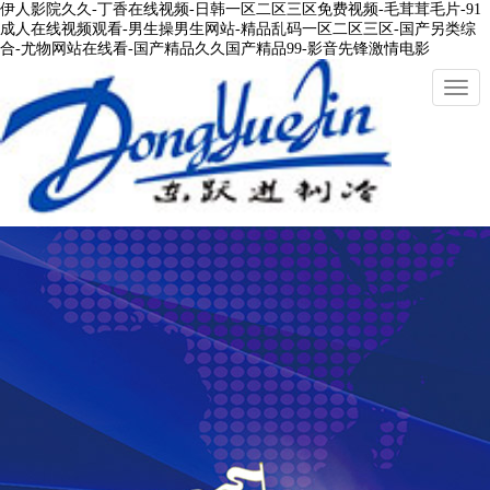
伊人影院久久-丁香在线视频-日韩一区二区三区免费视频-毛茸茸毛片-91
成人在线视频观看-男生操男生网站-精品乱码一区二区三区-国产另类综
合-尤物网站在线看-国产精品久久国产精品99-影音先锋激情电影
切
換
導
航