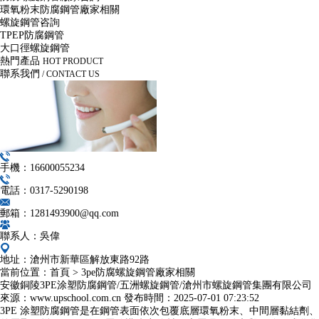
環氧粉末防腐鋼管廠家相關
螺旋鋼管咨詢
TPEP防腐鋼管
大口徑螺旋鋼管
熱門產品
HOT PRODUCT
聯系我們
/ CONTACT US
手機：16600055234
電話：0317-5290198
郵箱：1281493900@qq.com
聯系人：吳偉
地址：滄州市新華區解放東路92路
當前位置：
首頁
>
3pe防腐螺旋鋼管廠家相關
安徽銅陵3PE涂塑防腐鋼管/五洲螺旋鋼管/滄州市螺旋鋼管集團有限公司
來源：www.upschool.com.cn
發布時間：
2025-07-01 07:23:52
3PE 涂塑防腐鋼管是在鋼管表面依次包覆底層環氧粉末、中間層黏結劑、