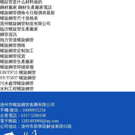
螺紋管是什么材料做的
鋼材廠家 鋼材生產廠家電話
螺旋鋼管價格今日報價表最新
螺旋鋼管尺寸規格表
貴州螺旋鋼管制造有限公司
臨沂螺旋管生產廠家
鋼管資訊
熱力管道螺旋鋼管
螺旋鋼管價格
螺旋鋼管定制加工
螺旋鋼管現貨
螺旋鋼管生產廠家
螺旋鋼管焊縫探傷
GB/T9711 螺旋鋼管
SY/T5037 螺旋鋼管
污水處理螺旋鋼管
水利工程螺旋鋼管
滄州市螺旋鋼管集團有限公司
手機/微信：16600055234
企業電話：0317-5290198
電子郵箱：1281493900@qq.com
公司地址：滄州市新華區解放東路92路