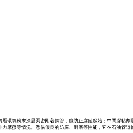
內層環氧粉末涂層緊密附著鋼管，能防止腐蝕起始；中間膠粘劑
外力摩擦等情況。憑借優良的防腐、耐磨等性能，它在石油管道