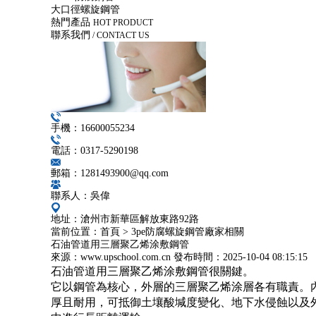
大口徑螺旋鋼管
熱門產品
HOT PRODUCT
聯系我們
/ CONTACT US
手機：16600055234
電話：0317-5290198
郵箱：1281493900@qq.com
聯系人：吳偉
地址：滄州市新華區解放東路92路
當前位置：
首頁
>
3pe防腐螺旋鋼管廠家相關
石油管道用三層聚乙烯涂敷鋼管
來源：www.upschool.com.cn
發布時間：
2025-10-04 08:15:15
石油管道用三層聚乙烯涂敷鋼管很關鍵。
它以鋼管為核心，外層的三層聚乙烯涂層各有職責。
厚且耐用，可抵御土壤酸堿度變化、地下水侵蝕以及