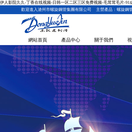
伊人影院久久-丁香在线视频-日韩一区二区三区免费视频-毛茸茸毛片-9
歡迎進入滄州市螺旋鋼管集團有限公司 主營產品：螺旋鋼管
16600055234
網站首頁
產品中心
關于我們
視