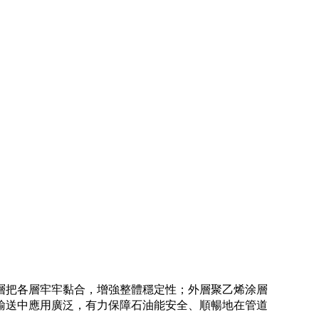
層把各層牢牢黏合，增強整體穩定性；外層聚乙烯涂層
輸送中應用廣泛，有力保障石油能安全、順暢地在管道