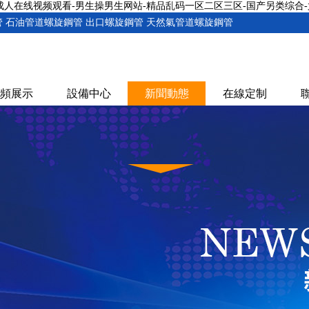
1成人在线视频观看-男生操男生网站-精品乱码一区二区三区-国产另类综合
 石油管道螺旋鋼管 出口螺旋鋼管 天然氣管道螺旋鋼管
頻展示
設備中心
新聞動態
在線定制