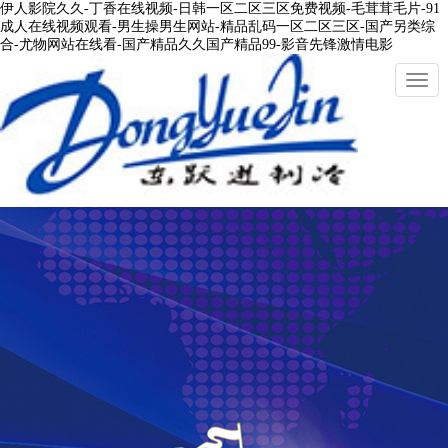
伊人影院久久-丁香在线视频-日韩一区二区三区免费视频-毛茸茸毛片-91
成人在线视频观看-男生操男生网站-精品乱码一区二区三区-国产另类综
合-尤物网站在线看-国产精品久久国产精品99-影音先锋激情电影
切
換
導
航