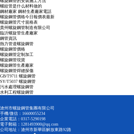
螺旋鋼管的安裝施工方法
螺紋管是什么材料做的
鋼材廠家 鋼材生產廠家電話
螺旋鋼管價格今日報價表最新
螺旋鋼管尺寸規格表
貴州螺旋鋼管制造有限公司
臨沂螺旋管生產廠家
鋼管資訊
熱力管道螺旋鋼管
螺旋鋼管價格
螺旋鋼管定制加工
螺旋鋼管現貨
螺旋鋼管生產廠家
螺旋鋼管焊縫探傷
GB/T9711 螺旋鋼管
SY/T5037 螺旋鋼管
污水處理螺旋鋼管
水利工程螺旋鋼管
滄州市螺旋鋼管集團有限公司
手機/微信：16600055234
企業電話：0317-5290198
電子郵箱：1281493900@qq.com
公司地址：滄州市新華區解放東路92路