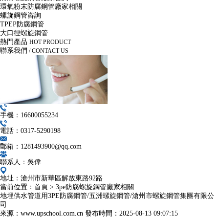
環氧粉末防腐鋼管廠家相關
螺旋鋼管咨詢
TPEP防腐鋼管
大口徑螺旋鋼管
熱門產品
HOT PRODUCT
聯系我們
/ CONTACT US
手機：16600055234
電話：0317-5290198
郵箱：1281493900@qq.com
聯系人：吳偉
地址：滄州市新華區解放東路92路
當前位置：
首頁
>
3pe防腐螺旋鋼管廠家相關
地埋供水管道用3PE防腐鋼管/五洲螺旋鋼管/滄州市螺旋鋼管集團有限公
司
來源：www.upschool.com.cn
發布時間：
2025-08-13 09:07:15