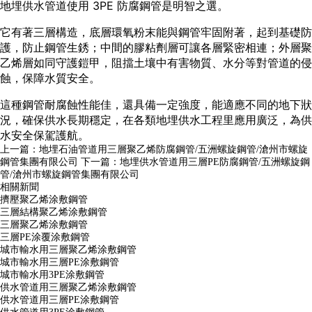
地埋供水管道使用 3PE 防腐鋼管是明智之選。
它有著三層構造，底層環氧粉末能與鋼管牢固附著，起到基礎防
護，防止鋼管生銹；中間的膠粘劑層可讓各層緊密相連；外層聚
乙烯層如同守護鎧甲，阻擋土壤中有害物質、水分等對管道的侵
蝕，保障水質安全。
這種鋼管耐腐蝕性能佳，還具備一定強度，能適應不同的地下狀
況，確保供水長期穩定，在各類地埋供水工程里應用廣泛，為供
水安全保駕護航。
上一篇：
地埋石油管道用三層聚乙烯防腐鋼管/五洲螺旋鋼管/滄州市螺旋
鋼管集團有限公司
下一篇：
地埋供水管道用三層PE防腐鋼管/五洲螺旋鋼
管/滄州市螺旋鋼管集團有限公司
相關新聞
擠壓聚乙烯涂敷鋼管
三層結構聚乙烯涂敷鋼管
三層聚乙烯涂敷鋼管
三層PE涂覆涂敷鋼管
城市輸水用三層聚乙烯涂敷鋼管
城市輸水用三層PE涂敷鋼管
城市輸水用3PE涂敷鋼管
供水管道用三層聚乙烯涂敷鋼管
供水管道用三層PE涂敷鋼管