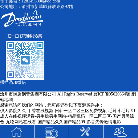
電子郵箱：1281493900@qq.com
公司地址：滄州市新華區解放東路92路
掃描添加微信
滄州市螺旋鋼管集團有限公司 All Rights Reserved
冀ICP備05020664號
網
站地圖
感谢您访问我们的网站，您可能还对以下资源感兴趣：
伊人影院久久-丁香在线视频-日韩一区二区三区免费视频-毛茸茸毛片-91
成人在线视频观看-男生操男生网站-精品乱码一区二区三区-国产另类综
合-尤物网站在线看-国产精品久久国产精品99-影音先锋激情电影