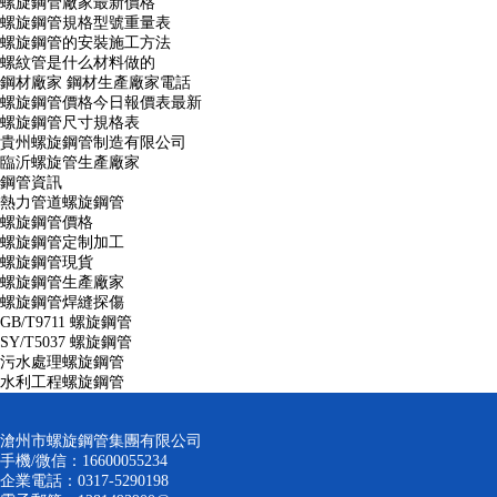
螺旋鋼管廠家最新價格
螺旋鋼管規格型號重量表
螺旋鋼管的安裝施工方法
螺紋管是什么材料做的
鋼材廠家 鋼材生產廠家電話
螺旋鋼管價格今日報價表最新
螺旋鋼管尺寸規格表
貴州螺旋鋼管制造有限公司
臨沂螺旋管生產廠家
鋼管資訊
熱力管道螺旋鋼管
螺旋鋼管價格
螺旋鋼管定制加工
螺旋鋼管現貨
螺旋鋼管生產廠家
螺旋鋼管焊縫探傷
GB/T9711 螺旋鋼管
SY/T5037 螺旋鋼管
污水處理螺旋鋼管
水利工程螺旋鋼管
滄州市螺旋鋼管集團有限公司
手機/微信：16600055234
企業電話：0317-5290198