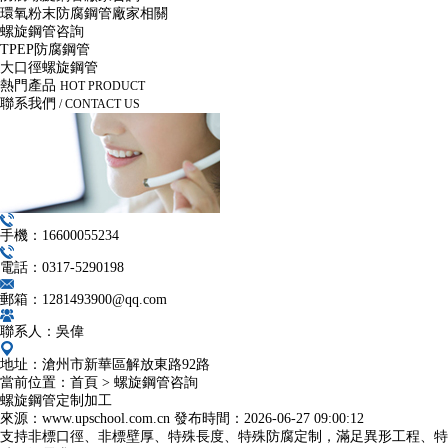
環氧粉末防腐鋼管廠家相關
螺旋鋼管咨詢
TPEP防腐鋼管
大口徑螺旋鋼管
熱門產品
HOT PRODUCT
聯系我們
/ CONTACT US
手機：16600055234
電話：0317-5290198
郵箱：1281493900@qq.com
聯系人：吳偉
地址：滄州市新華區解放東路92路
當前位置：
首頁
>
螺旋鋼管咨詢
螺旋鋼管定制加工
來源：www.upschool.com.cn
發布時間：
2026-06-27 09:00:12
支持非標口徑、非標壁厚、特殊長度、特殊防腐定制，滿足異形工程、特