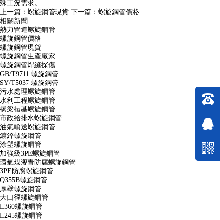
殊工況需求。
上一篇：
螺旋鋼管現貨
下一篇：
螺旋鋼管價格
相關新聞
熱力管道螺旋鋼管
螺旋鋼管價格
螺旋鋼管現貨
螺旋鋼管生產廠家
螺旋鋼管焊縫探傷
GB/T9711 螺旋鋼管
SY/T5037 螺旋鋼管
污水處理螺旋鋼管
水利工程螺旋鋼管
橋梁樁基螺旋鋼管
市政給排水螺旋鋼管
油氣輸送螺旋鋼管
鍍鋅螺旋鋼管
涂塑螺旋鋼管
加強級3PE螺旋鋼管
環氧煤瀝青防腐螺旋鋼管
3PE防腐螺旋鋼管
Q355B螺旋鋼管
厚壁螺旋鋼管
大口徑螺旋鋼管
L360螺旋鋼管
L245螺旋鋼管