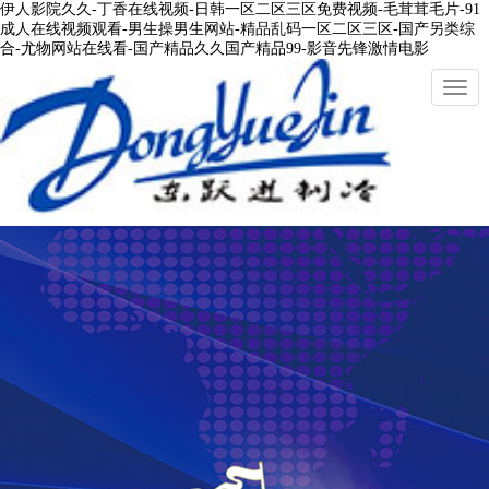
伊人影院久久-丁香在线视频-日韩一区二区三区免费视频-毛茸茸毛片-91
成人在线视频观看-男生操男生网站-精品乱码一区二区三区-国产另类综
合-尤物网站在线看-国产精品久久国产精品99-影音先锋激情电影
切
換
導
航