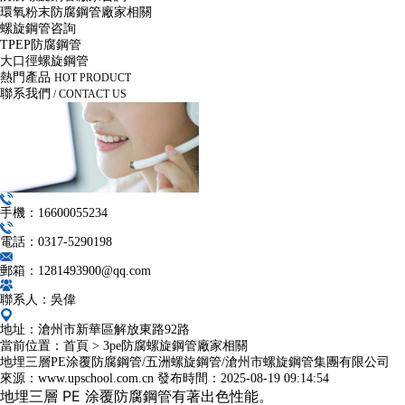
環氧粉末防腐鋼管廠家相關
螺旋鋼管咨詢
TPEP防腐鋼管
大口徑螺旋鋼管
熱門產品
HOT PRODUCT
聯系我們
/ CONTACT US
手機：16600055234
電話：0317-5290198
郵箱：1281493900@qq.com
聯系人：吳偉
地址：滄州市新華區解放東路92路
當前位置：
首頁
>
3pe防腐螺旋鋼管廠家相關
地埋三層PE涂覆防腐鋼管/五洲螺旋鋼管/滄州市螺旋鋼管集團有限公司
來源：www.upschool.com.cn
發布時間：
2025-08-19 09:14:54
地埋三層 PE 涂覆防腐鋼管有著出色性能。