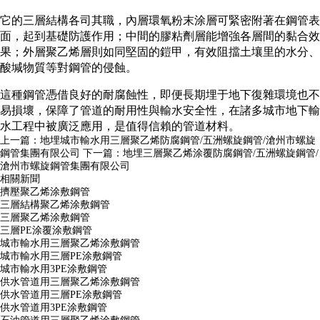
它的三層結構各司其職，內層環氧粉末涂層可緊密附著在鋼管表
面，起到基礎防護作用；中間的膠粘劑層能增強各層間的黏合效
果；外層聚乙烯層則如同堅固的鎧甲，有效阻擋土壤里的水分、
酸堿物質等對鋼管的侵蝕。
這種鋼管憑借良好的耐腐蝕性，即便長期埋于地下復雜環境也不
易損壞，保障了管道的耐用性與輸水安全性，在諸多城市地下輸
水工程中被廣泛應用，是值得信賴的管道材料。
上一篇：
地埋城市輸水用三層聚乙烯防腐鋼管/五洲螺旋鋼管/滄州市螺旋
鋼管集團有限公司
下一篇：
地埋三層聚乙烯涂覆防腐鋼管/五洲螺旋鋼管/
滄州市螺旋鋼管集團有限公司
相關新聞
擠壓聚乙烯涂敷鋼管
三層結構聚乙烯涂敷鋼管
三層聚乙烯涂敷鋼管
三層PE涂覆涂敷鋼管
城市輸水用三層聚乙烯涂敷鋼管
城市輸水用三層PE涂敷鋼管
城市輸水用3PE涂敷鋼管
供水管道用三層聚乙烯涂敷鋼管
供水管道用三層PE涂敷鋼管
供水管道用3PE涂敷鋼管