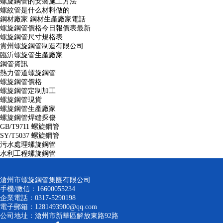
螺旋鋼管的安裝施工方法
螺紋管是什么材料做的
鋼材廠家 鋼材生產廠家電話
螺旋鋼管價格今日報價表最新
螺旋鋼管尺寸規格表
貴州螺旋鋼管制造有限公司
臨沂螺旋管生產廠家
鋼管資訊
熱力管道螺旋鋼管
螺旋鋼管價格
螺旋鋼管定制加工
螺旋鋼管現貨
螺旋鋼管生產廠家
螺旋鋼管焊縫探傷
GB/T9711 螺旋鋼管
SY/T5037 螺旋鋼管
污水處理螺旋鋼管
水利工程螺旋鋼管
滄州市螺旋鋼管集團有限公司
手機/微信：16600055234
企業電話：0317-5290198
電子郵箱：1281493900@qq.com
公司地址：滄州市新華區解放東路92路