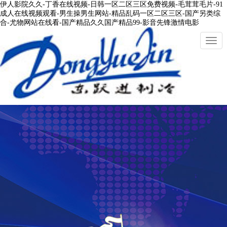
伊人影院久久-丁香在线视频-日韩一区二区三区免费视频-毛茸茸毛片-91
成人在线视频观看-男生操男生网站-精品乱码一区二区三区-国产另类综
合-尤物网站在线看-国产精品久久国产精品99-影音先锋激情电影
切
換
導
航