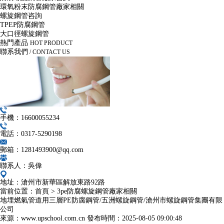
環氧粉末防腐鋼管廠家相關
螺旋鋼管咨詢
TPEP防腐鋼管
大口徑螺旋鋼管
熱門產品
HOT PRODUCT
聯系我們
/ CONTACT US
手機：16600055234
電話：0317-5290198
郵箱：1281493900@qq.com
聯系人：吳偉
地址：滄州市新華區解放東路92路
當前位置：
首頁
>
3pe防腐螺旋鋼管廠家相關
地埋燃氣管道用三層PE防腐鋼管/五洲螺旋鋼管/滄州市螺旋鋼管集團有限
公司
來源：www.upschool.com.cn
發布時間：
2025-08-05 09:00:48