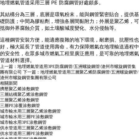
地埋燃氣管道采用三層 PE 防腐鋼管好處頗多。
其結構分為三層，底層是環氧粉末，能與鋼管緊密貼合，提供基
礎防護；中間為膠粘劑，增強各層間黏附力；外層是聚乙烯，可
抵御外界腐蝕介質，如土壤酸堿度變化、水分侵蝕等。
這種鋼管安裝方便，能適應復雜的地下環境，耐磨損、抗壓性也
好，極大延長了管道使用壽命，有力保障燃氣在地埋輸送過程中
的安全性，在眾多城市燃氣工程里廣泛應用，是可靠的地埋燃氣
管道材料選擇。
上一篇：
地埋燃氣管道用3PE防腐鋼管/五洲螺旋鋼管/滄州市螺旋鋼管集
團有限公司
下一篇：
地埋燃氣管道用三層聚乙烯防腐鋼管/五洲螺旋鋼管/
滄州市螺旋鋼管集團有限公司
相關新聞
擠壓聚乙烯涂敷鋼管
三層結構聚乙烯涂敷鋼管
三層聚乙烯涂敷鋼管
三層PE涂覆涂敷鋼管
城市輸水用三層聚乙烯涂敷鋼管
城市輸水用三層PE涂敷鋼管
城市輸水用3PE涂敷鋼管
供水管道用三層聚乙烯涂敷鋼管
供水管道用三層PE涂敷鋼管