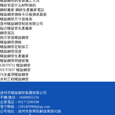
螺旋鋼管的安裝施工方法
螺紋管是什么材料做的
鋼材廠家 鋼材生產廠家電話
螺旋鋼管價格今日報價表最新
螺旋鋼管尺寸規格表
貴州螺旋鋼管制造有限公司
臨沂螺旋管生產廠家
鋼管資訊
熱力管道螺旋鋼管
螺旋鋼管價格
螺旋鋼管定制加工
螺旋鋼管現貨
螺旋鋼管生產廠家
螺旋鋼管焊縫探傷
GB/T9711 螺旋鋼管
SY/T5037 螺旋鋼管
污水處理螺旋鋼管
水利工程螺旋鋼管
滄州市螺旋鋼管集團有限公司
手機/微信：16600055234
企業電話：0317-5290198
電子郵箱：1281493900@qq.com
公司地址：滄州市新華區解放東路92路