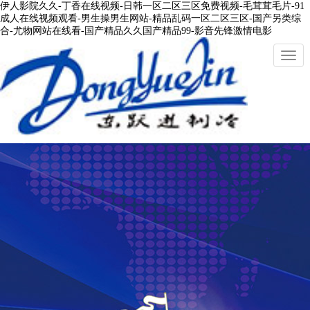
伊人影院久久-丁香在线视频-日韩一区二区三区免费视频-毛茸茸毛片-91
成人在线视频观看-男生操男生网站-精品乱码一区二区三区-国产另类综
合-尤物网站在线看-国产精品久久国产精品99-影音先锋激情电影
切
換
導
航