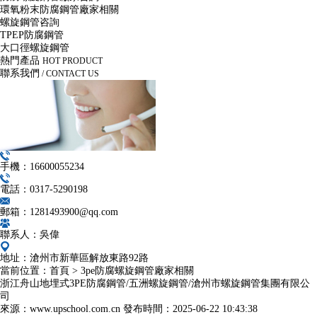
環氧粉末防腐鋼管廠家相關
螺旋鋼管咨詢
TPEP防腐鋼管
大口徑螺旋鋼管
熱門產品
HOT PRODUCT
聯系我們
/ CONTACT US
手機：16600055234
電話：0317-5290198
郵箱：1281493900@qq.com
聯系人：吳偉
地址：滄州市新華區解放東路92路
當前位置：
首頁
>
3pe防腐螺旋鋼管廠家相關
浙江舟山地埋式3PE防腐鋼管/五洲螺旋鋼管/滄州市螺旋鋼管集團有限公
司
來源：www.upschool.com.cn
發布時間：
2025-06-22 10:43:38