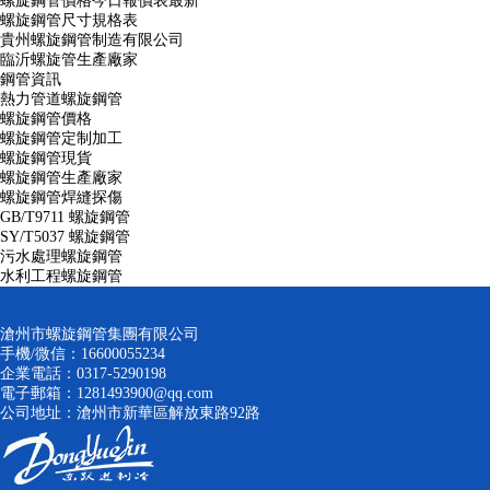
螺旋鋼管價格今日報價表最新
螺旋鋼管尺寸規格表
貴州螺旋鋼管制造有限公司
臨沂螺旋管生產廠家
鋼管資訊
熱力管道螺旋鋼管
螺旋鋼管價格
螺旋鋼管定制加工
螺旋鋼管現貨
螺旋鋼管生產廠家
螺旋鋼管焊縫探傷
GB/T9711 螺旋鋼管
SY/T5037 螺旋鋼管
污水處理螺旋鋼管
水利工程螺旋鋼管
滄州市螺旋鋼管集團有限公司
手機/微信：16600055234
企業電話：0317-5290198
電子郵箱：1281493900@qq.com
公司地址：滄州市新華區解放東路92路