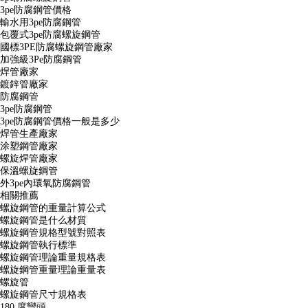
3pe防腐鋼管價格
輸水用3pe防腐鋼管
包覆式3pe防腐螺旋鋼管
國標3PE防腐螺旋鋼管廠家
加強級3Pe防腐鋼管
焊管廠家
鍍鋅管廠家
防腐鋼管
3pe防腐鋼管
3pe防腐鋼管價格一般是多少
焊管生產廠家
涂塑鋼管廠家
螺旋焊管廠家
保溫螺旋鋼管
外3pe內環氧防腐鋼管
相關推薦
螺旋鋼管的重量計算公式
螺旋鋼管是什么材質
螺旋鋼管規格型號對照表
螺旋鋼管執行標準
螺旋鋼管理論重量規格表
螺旋鋼管重量理論重量表
螺旋管
螺旋鋼管尺寸規格表
180 度彎頭