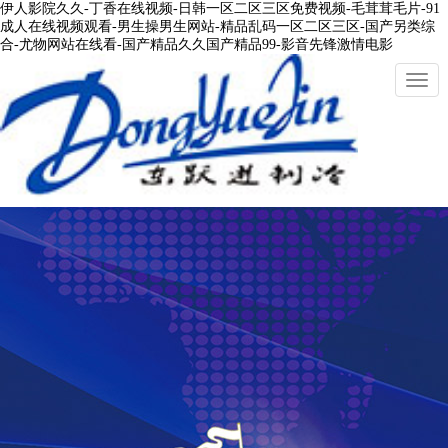
伊人影院久久-丁香在线视频-日韩一区二区三区免费视频-毛茸茸毛片-91
成人在线视频观看-男生操男生网站-精品乱码一区二区三区-国产另类综
合-尤物网站在线看-国产精品久久国产精品99-影音先锋激情电影
切
換
導
航