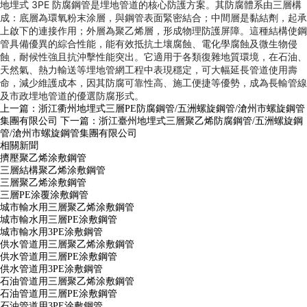
地埋式 3PE 防腐鋼管是埋地管道的核心防護方案。其防腐體系由三層構
成：底層為環氧粉末涂層，與鋼管表面緊密結合；中間層是黏結劑，起承
上啟下的連接作用；外層為聚乙烯層，形成物理防護屏障。這種結構使鋼
管具備優異的綜合性能，能有效抵抗土壤腐蝕、電化學腐蝕及微生物侵
蝕，耐候性強且抗沖擊性能突出。它適用于各類復雜地質環境，在石油、
天然氣、熱力輸送等埋地管網工程中表現穩定，可大幅延長管道使用壽
命，減少維護成本，因其防腐可靠性高、施工便捷等優勢，成為長輸管線
及市政埋地管道的優選防腐形式。
上一篇：
浙江衢州地埋式三層PE防腐鋼管/五洲螺旋鋼管/滄州市螺旋鋼管
集團有限公司
下一篇：
浙江臺州地埋式三層聚乙烯防腐鋼管/五洲螺旋鋼
管/滄州市螺旋鋼管集團有限公司
相關新聞
擠壓聚乙烯涂敷鋼管
三層結構聚乙烯涂敷鋼管
三層聚乙烯涂敷鋼管
三層PE涂覆涂敷鋼管
城市輸水用三層聚乙烯涂敷鋼管
城市輸水用三層PE涂敷鋼管
城市輸水用3PE涂敷鋼管
供水管道用三層聚乙烯涂敷鋼管
供水管道用三層PE涂敷鋼管
供水管道用3PE涂敷鋼管
石油管道用三層聚乙烯涂敷鋼管
石油管道用三層PE涂敷鋼管
石油管道用3PE涂敷鋼管