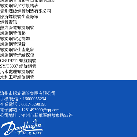
螺旋鋼管價格今日報價表最新
螺旋鋼管尺寸規格表
貴州螺旋鋼管制造有限公司
臨沂螺旋管生產廠家
鋼管資訊
熱力管道螺旋鋼管
螺旋鋼管價格
螺旋鋼管定制加工
螺旋鋼管現貨
螺旋鋼管生產廠家
螺旋鋼管焊縫探傷
GB/T9711 螺旋鋼管
SY/T5037 螺旋鋼管
污水處理螺旋鋼管
水利工程螺旋鋼管
滄州市螺旋鋼管集團有限公司
手機/微信：16600055234
企業電話：0317-5290198
電子郵箱：1281493900@qq.com
公司地址：滄州市新華區解放東路92路