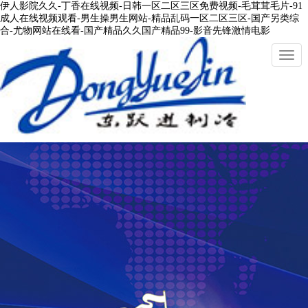
伊人影院久久-丁香在线视频-日韩一区二区三区免费视频-毛茸茸毛片-91
成人在线视频观看-男生操男生网站-精品乱码一区二区三区-国产另类综
合-尤物网站在线看-国产精品久久国产精品99-影音先锋激情电影
切
換
導
航