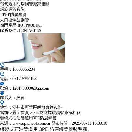
環氧粉末防腐鋼管廠家相關
螺旋鋼管咨詢
TPEP防腐鋼管
大口徑螺旋鋼管
熱門產品
HOT PRODUCT
聯系我們
/ CONTACT US
手機：16600055234
電話：0317-5290198
郵箱：1281493900@qq.com
聯系人：吳偉
地址：滄州市新華區解放東路92路
當前位置：
首頁
>
3pe防腐螺旋鋼管廠家相關
纏繞式石油管道用3PE防腐鋼管
來源：www.upschool.com.cn
發布時間：
2025-09-13 16:03:18
纏繞式石油管道用 3PE 防腐鋼管優勢明顯。