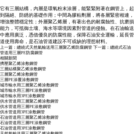
它有三層結構，內層是環氧粉末涂層，能緊緊附著在鋼管上，起
到隔絕、防銹的基礎作用；中間為膠粘劑層，將各層緊密相連，
增強整體穩定性；外層聚乙烯層，有著出色的耐腐蝕性、抗磨損
能力，可抵御土壤、海水等環境因素對管道的侵蝕。在石油輸送
中應用廣泛，憑借優良的防腐性能，保障石油安全運輸，延長管
道使用壽命，是石油管道建設不可或缺的理想材料。
上一篇：
纏繞式天然氣輸送用三層聚乙烯防腐鋼管
下一篇：
纏繞式石油
管道用三層PE防腐鋼管
相關新聞
擠壓聚乙烯涂敷鋼管
三層結構聚乙烯涂敷鋼管
三層聚乙烯涂敷鋼管
三層PE涂覆涂敷鋼管
城市輸水用三層聚乙烯涂敷鋼管
城市輸水用三層PE涂敷鋼管
城市輸水用3PE涂敷鋼管
供水管道用三層聚乙烯涂敷鋼管
供水管道用三層PE涂敷鋼管
供水管道用3PE涂敷鋼管
石油管道用三層聚乙烯涂敷鋼管
石油管道用三層PE涂敷鋼管
石油管道用3PE涂敷鋼管
天然氣輸送用三層聚乙烯涂敷鋼管