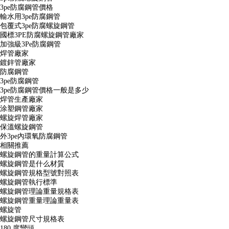
3pe防腐鋼管價格
輸水用3pe防腐鋼管
包覆式3pe防腐螺旋鋼管
國標3PE防腐螺旋鋼管廠家
加強級3Pe防腐鋼管
焊管廠家
鍍鋅管廠家
防腐鋼管
3pe防腐鋼管
3pe防腐鋼管價格一般是多少
焊管生產廠家
涂塑鋼管廠家
螺旋焊管廠家
保溫螺旋鋼管
外3pe內環氧防腐鋼管
相關推薦
螺旋鋼管的重量計算公式
螺旋鋼管是什么材質
螺旋鋼管規格型號對照表
螺旋鋼管執行標準
螺旋鋼管理論重量規格表
螺旋鋼管重量理論重量表
螺旋管
螺旋鋼管尺寸規格表
180 度彎頭