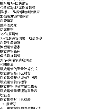
輸水用3pe防腐鋼管
包覆式3pe防腐螺旋鋼管
國標3PE防腐螺旋鋼管廠家
加強級3Pe防腐鋼管
焊管廠家
鍍鋅管廠家
防腐鋼管
3pe防腐鋼管
3pe防腐鋼管價格一般是多少
焊管生產廠家
涂塑鋼管廠家
螺旋焊管廠家
保溫螺旋鋼管
外3pe內環氧防腐鋼管
相關推薦
螺旋鋼管的重量計算公式
螺旋鋼管是什么材質
螺旋鋼管規格型號對照表
螺旋鋼管執行標準
螺旋鋼管理論重量規格表
螺旋鋼管重量理論重量表
螺旋管
螺旋鋼管尺寸規格表
180 度彎頭
今日鋼材螺旋鋼管價格行情