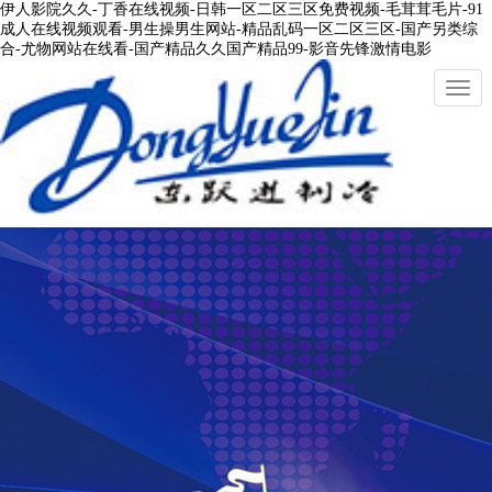
伊人影院久久-丁香在线视频-日韩一区二区三区免费视频-毛茸茸毛片-91
成人在线视频观看-男生操男生网站-精品乱码一区二区三区-国产另类综
合-尤物网站在线看-国产精品久久国产精品99-影音先锋激情电影
切
換
導
航