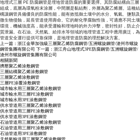
地埋式三層 PE 防腐鋼管是埋地管道防腐的重要選擇。其防腐結構由三層
組成，底層為環氧粉末涂層，中間層是黏結劑，外層為聚乙烯層。這種結
構讓鋼管具備優良的防腐性能，能有效抵御土壤中的水分、氧氣、鹽類及
微生物侵蝕，延長管道使用壽命。它的耐化學腐蝕性強，可適應不同土壤
環境，機械強度高，能承受運輸和埋地時的外力沖擊，密封性好，防止介
質泄漏。在石油、天然氣、給排水等領域的地埋管道工程中應用廣泛，為
管道安全運行提供可靠保障，是地埋管道防腐的理想解決方案。
上一篇：
浙江金華加強級三層聚乙烯防腐鋼管/五洲螺旋鋼管/滄州市螺旋
鋼管集團有限公司
下一篇：
浙江舟山地埋式3PE防腐鋼管/五洲螺旋鋼管/
滄州市螺旋鋼管集團有限公司
相關新聞
擠壓聚乙烯涂敷鋼管
三層結構聚乙烯涂敷鋼管
三層聚乙烯涂敷鋼管
三層PE涂覆涂敷鋼管
城市輸水用三層聚乙烯涂敷鋼管
城市輸水用三層PE涂敷鋼管
城市輸水用3PE涂敷鋼管
供水管道用三層聚乙烯涂敷鋼管
供水管道用三層PE涂敷鋼管
供水管道用3PE涂敷鋼管
石油管道用三層聚乙烯涂敷鋼管
石油管道用三層PE涂敷鋼管
石油管道用3PE涂敷鋼管
天然氣輸送用三層聚乙烯涂敷鋼管