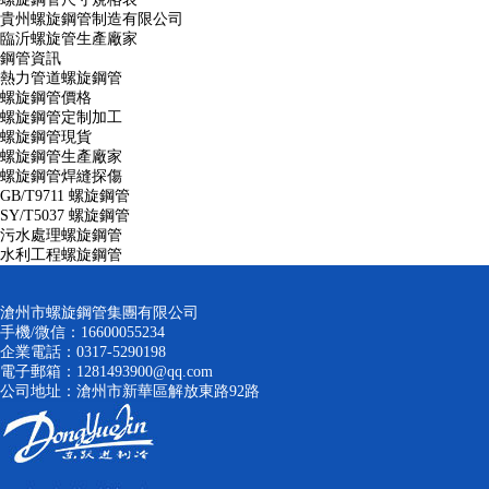
貴州螺旋鋼管制造有限公司
臨沂螺旋管生產廠家
鋼管資訊
熱力管道螺旋鋼管
螺旋鋼管價格
螺旋鋼管定制加工
螺旋鋼管現貨
螺旋鋼管生產廠家
螺旋鋼管焊縫探傷
GB/T9711 螺旋鋼管
SY/T5037 螺旋鋼管
污水處理螺旋鋼管
水利工程螺旋鋼管
滄州市螺旋鋼管集團有限公司
手機/微信：16600055234
企業電話：0317-5290198
電子郵箱：1281493900@qq.com
公司地址：滄州市新華區解放東路92路