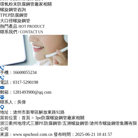
環氧粉末防腐鋼管廠家相關
螺旋鋼管咨詢
TPEP防腐鋼管
大口徑螺旋鋼管
熱門產品
HOT PRODUCT
聯系我們
/ CONTACT US
手機：16600055234
電話：0317-5290198
郵箱：1281493900@qq.com
聯系人：吳偉
地址：滄州市新華區解放東路92路
當前位置：
首頁
>
3pe防腐螺旋鋼管廠家相關
浙江衢州地埋式三層PE防腐鋼管/五洲螺旋鋼管/滄州市螺旋鋼管集團有限
公司
來源：www.upschool.com.cn
發布時間：
2025-06-21 10:41:57