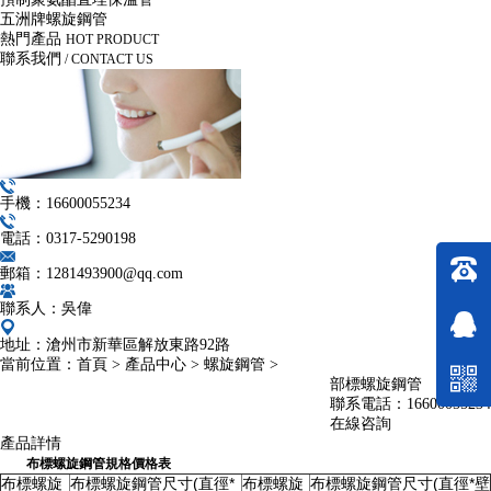
五洲牌螺旋鋼管
熱門產品
HOT PRODUCT
聯系我們
/ CONTACT US
手機：16600055234
電話：0317-5290198
郵箱：1281493900@qq.com
聯系人：吳偉
地址：滄州市新華區解放東路92路
當前位置：
首頁
>
產品中心
>
螺旋鋼管
>
部標螺旋鋼管
聯系電話：
16600055234
在線咨詢
產品詳情
布標螺旋鋼管規格價格表
布標螺旋
布標螺旋鋼管尺寸(直徑*
布標螺旋
布標螺旋鋼管尺寸(直徑*壁