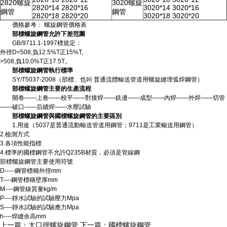
2820螺旋
3020螺旋
2820*14 2820*16
3020*14 3020*16
鋼管
鋼管
2820*18 2820*20
3020*18 3020*20
價格參考：
螺旋鋼管價格
表
部標
螺旋鋼管允許下差范圍
GB/9711.1-1997標規定：
外徑D<508,負12.5%T正15%T,
>508,負10.0%T正17.5T。
部標
螺旋鋼管執行標準
SY/T5037-2008（部標、也叫 普通流體輸送管道用螺旋縫埋弧焊鋼管）
部標螺旋鋼管主要的生產流程
開卷——上卷——校平——對接焊——銑邊——成型——內焊——外焊——切管
——破口——后續焊——水壓試驗
部標螺旋鋼管與國標螺旋鋼管的主要區別
1.用途（5037是普通流動輸送管道用鋼管；9711是工業輸送用鋼管）
2.檢測方式
3.各項性能指標
4.標準的國標鋼管不允許Q235B材質，必須是管線鋼
部標螺旋鋼管主要使用符號
D-----鋼管標稱外徑mm
T----鋼管標稱壁厚mm
M----鋼管線質量kg/m
P----靜水試驗的試驗壓力Mpa
S----靜水試驗的試驗應力Mpa
h----焊縫余高mm
上一篇：
大口徑螺旋鋼管
下一篇：
國標螺旋鋼管