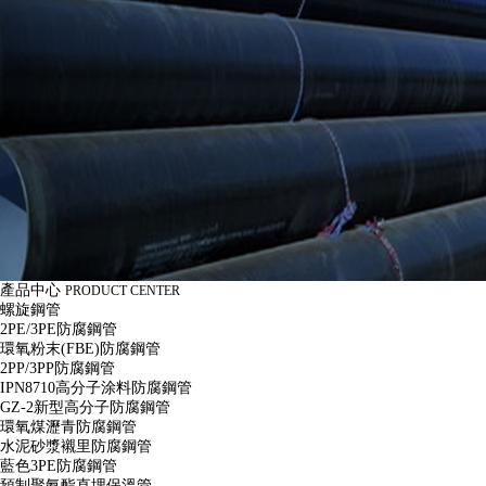
產品中心
PRODUCT CENTER
螺旋鋼管
2PE/3PE防腐鋼管
環氧粉末(FBE)防腐鋼管
2PP/3PP防腐鋼管
IPN8710高分子涂料防腐鋼管
GZ-2新型高分子防腐鋼管
環氧煤瀝青防腐鋼管
水泥砂漿襯里防腐鋼管
藍色3PE防腐鋼管
預制聚氨酯直埋保溫管