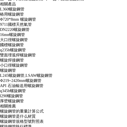
相關產品
L360螺旋鋼管
樁用螺旋鋼管
Φ720*8mm 螺旋鋼管
9711國標天然氣管
DN2220螺旋鋼管
16mn螺旋鋼管
大口徑螺旋鋼管
國標螺旋鋼管
q235b螺旋鋼管
雙面埋弧焊螺旋鋼管
螺旋焊接鋼管
小口徑螺旋鋼管
螺旋鋼管
L245螺旋鋼管,LSAW螺旋鋼管
Ф219~2420mm螺旋鋼管
API 石油輸送用螺旋鋼管
q345b螺旋鋼管
l290螺旋鋼管
厚壁螺旋鋼管
相關推薦
螺旋鋼管的重量計算公式
螺旋鋼管是什么材質
螺旋鋼管規格型號對照表
螺旋鋼管執行標準