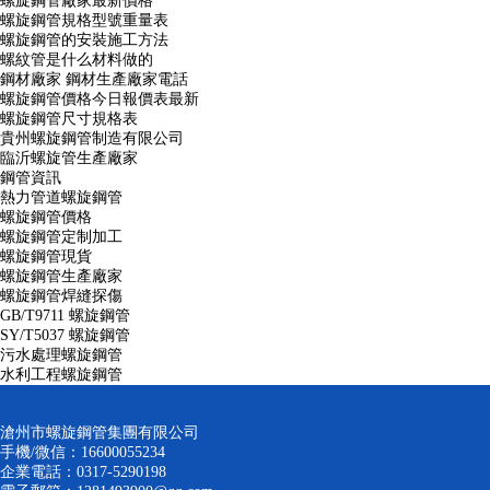
螺旋鋼管廠家最新價格
螺旋鋼管規格型號重量表
螺旋鋼管的安裝施工方法
螺紋管是什么材料做的
鋼材廠家 鋼材生產廠家電話
螺旋鋼管價格今日報價表最新
螺旋鋼管尺寸規格表
貴州螺旋鋼管制造有限公司
臨沂螺旋管生產廠家
鋼管資訊
熱力管道螺旋鋼管
螺旋鋼管價格
螺旋鋼管定制加工
螺旋鋼管現貨
螺旋鋼管生產廠家
螺旋鋼管焊縫探傷
GB/T9711 螺旋鋼管
SY/T5037 螺旋鋼管
污水處理螺旋鋼管
水利工程螺旋鋼管
滄州市螺旋鋼管集團有限公司
手機/微信：16600055234
企業電話：0317-5290198