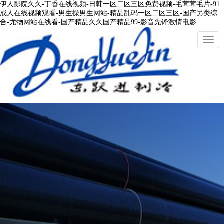
伊人影院久久-丁香在线视频-日韩一区二区三区免费视频-毛茸茸毛片-91
成人在线视频观看-男生操男生网站-精品乱码一区二区三区-国产另类综
合-尤物网站在线看-国产精品久久国产精品99-影音先锋激情电影
切
換
導
航