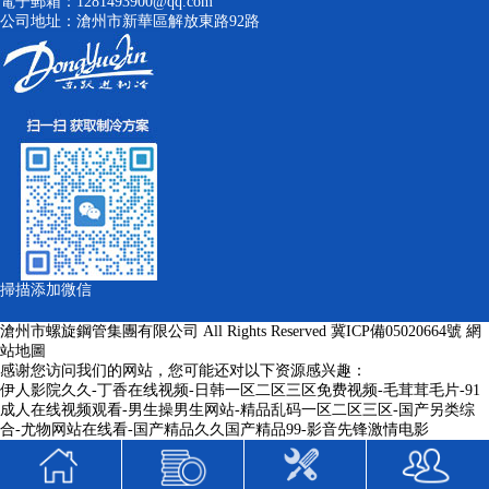
電子郵箱：1281493900@qq.com
公司地址：滄州市新華區解放東路92路
掃描添加微信
滄州市螺旋鋼管集團有限公司 All Rights Reserved
冀ICP備05020664號
網
站地圖
感谢您访问我们的网站，您可能还对以下资源感兴趣：
伊人影院久久-丁香在线视频-日韩一区二区三区免费视频-毛茸茸毛片-91
成人在线视频观看-男生操男生网站-精品乱码一区二区三区-国产另类综
合-尤物网站在线看-国产精品久久国产精品99-影音先锋激情电影