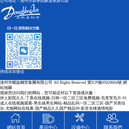
公司地址：滄州市新華區解放東路92路
掃描添加微信
滄州市螺旋鋼管集團有限公司 All Rights Reserved
冀ICP備05020664號
網
站地圖
感谢您访问我们的网站，您可能还对以下资源感兴趣：
伊人影院久久-丁香在线视频-日韩一区二区三区免费视频-毛茸茸毛片-91
成人在线视频观看-男生操男生网站-精品乱码一区二区三区-国产另类综
合-尤物网站在线看-国产精品久久国产精品99-影音先锋激情电影
網站首頁
產品中心
設備中心
聯系我們