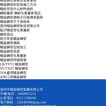
螺旋鋼管規格型號重量表
螺旋鋼管的安裝施工方法
螺紋管是什么材料做的
鋼材廠家 鋼材生產廠家電話
螺旋鋼管價格今日報價表最新
螺旋鋼管尺寸規格表
貴州螺旋鋼管制造有限公司
臨沂螺旋管生產廠家
鋼管資訊
熱力管道螺旋鋼管
螺旋鋼管價格
螺旋鋼管定制加工
螺旋鋼管現貨
螺旋鋼管生產廠家
螺旋鋼管焊縫探傷
GB/T9711 螺旋鋼管
SY/T5037 螺旋鋼管
污水處理螺旋鋼管
水利工程螺旋鋼管
滄州市螺旋鋼管集團有限公司
手機/微信：16600055234
企業電話：0317-5290198
電子郵箱：1281493900@qq.com