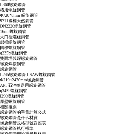
L360螺旋鋼管
樁用螺旋鋼管
Φ720*8mm 螺旋鋼管
9711國標天然氣管
DN2220螺旋鋼管
16mn螺旋鋼管
大口徑螺旋鋼管
部標螺旋鋼管
國標螺旋鋼管
q235b螺旋鋼管
雙面埋弧焊螺旋鋼管
螺旋焊接鋼管
螺旋鋼管
L245螺旋鋼管,LSAW螺旋鋼管
Ф219~2420mm螺旋鋼管
API 石油輸送用螺旋鋼管
q345b螺旋鋼管
l290螺旋鋼管
厚壁螺旋鋼管
相關推薦
螺旋鋼管的重量計算公式
螺旋鋼管是什么材質
螺旋鋼管規格型號對照表
螺旋鋼管執行標準
螺旋鋼管理論重量規格表