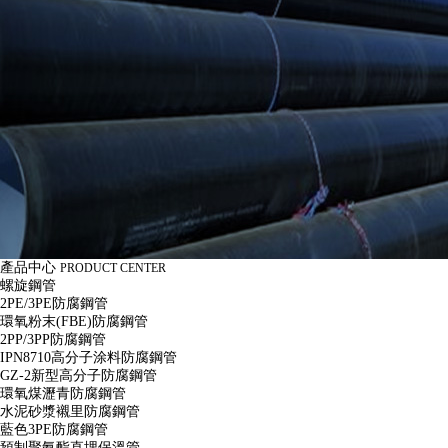
產品中心
PRODUCT CENTER
螺旋鋼管
2PE/3PE防腐鋼管
環氧粉末(FBE)防腐鋼管
2PP/3PP防腐鋼管
IPN8710高分子涂料防腐鋼管
GZ-2新型高分子防腐鋼管
環氧煤瀝青防腐鋼管
水泥砂漿襯里防腐鋼管
藍色3PE防腐鋼管
預制聚氨酯直埋保溫管