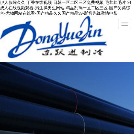
伊人影院久久-丁香在线视频-日韩一区二区三区免费视频-毛茸茸毛片-91
成人在线视频观看-男生操男生网站-精品乱码一区二区三区-国产另类综
合-尤物网站在线看-国产精品久久国产精品99-影音先锋激情电影
切
換
導
航