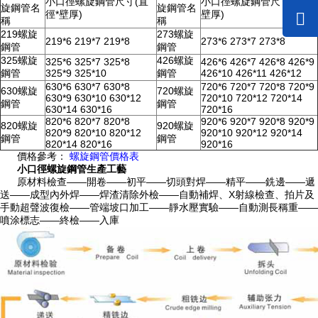
小口徑螺旋鋼管尺寸(直
小口徑螺旋鋼管尺寸(直徑*
旋鋼管名
旋鋼管名
徑*壁厚)
壁厚)
稱
稱
219螺旋
273螺旋
219*6 219*7 219*8
273*6 273*7 273*8
鋼管
鋼管
325螺旋
426螺旋
325*6 325*7 325*8
426*6 426*7 426*8 426*9
鋼管
325*9 325*10
鋼管
426*10 426*11 426*12
630*6 630*7 630*8
720*6 720*7 720*8 720*9
630螺旋
720螺旋
630*9 630*10 630*12
720*10 720*12 720*14
鋼管
鋼管
630*14 630*16
720*16
820*6 820*7 820*8
920*6 920*7 920*8 920*9
820螺旋
920螺旋
820*9 820*10 820*12
920*10 920*12 920*14
鋼管
鋼管
820*14 820*16
920*16
價格參考：
螺旋鋼管價格表
小口徑螺旋鋼管生產工藝
原材料檢查——開卷——初平——切頭對焊——精平——銑邊——遞
送——成型內外焊——焊渣清除外檢——自動補焊、X射線檢查、拍片及
手動超聲波復檢——管端坡口加工——靜水壓實驗——自動測長稱重——
噴涂標志——終檢——入庫