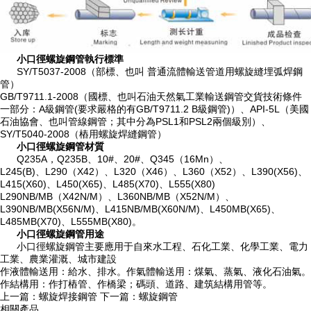
小口徑螺旋鋼管執行標準
SY/T5037-2008（部標、也叫 普通流體輸送管道用螺旋縫埋弧焊鋼
管）
GB/T9711.1-2008（國標、也叫石油天然氣工業輸送鋼管交貨技術條件
一部分：A級鋼管(要求嚴格的有GB/T9711.2 B級鋼管)）、API-5L（美國
石油協會、也叫管線鋼管；其中分為PSL1和PSL2兩個級別）、
SY/T5040-2008（樁用螺旋焊縫鋼管）
小口徑螺旋鋼管材質
Q235A，Q235B、10#、20#、Q345（16Mn）、
L245(B)、L290（X42）、L320（X46）、L360（X52）、L390(X56)、
L415(X60)、L450(X65)、L485(X70)、L555(X80)
L290NB/MB（X42N/M）、L360NB/MB（X52N/M）、
L390NB/MB(X56N/M)、L415NB/MB(X60N/M)、L450MB(X65)、
L485MB(X70)、L555MB(X80)。
小口徑螺旋鋼管用途
小口徑螺旋鋼管主要應用于自來水工程、石化工業、化學工業、電力
工業、農業灌溉、城市建設
作液體輸送用：給水、排水。作氣體輸送用：煤氣、蒸氣、液化石油氣。
作結構用：作打樁管、作橋梁；碼頭、道路、建筑結構用管等。
上一篇：
螺旋焊接鋼管
下一篇：
螺旋鋼管
相關產品