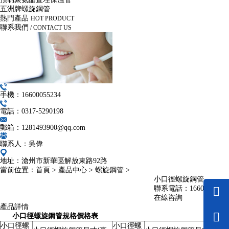
五洲牌螺旋鋼管
熱門產品
HOT PRODUCT
聯系我們
/ CONTACT US
手機：16600055234
電話：0317-5290198
郵箱：1281493900@qq.com
聯系人：吳偉
地址：滄州市新華區解放東路92路
當前位置：
首頁
>
產品中心
>
螺旋鋼管
>
小口徑螺旋鋼管
聯系電話：
16600055234
在線咨詢
產品詳情
小口徑螺旋鋼管規格價格表
小口徑螺
小口徑螺